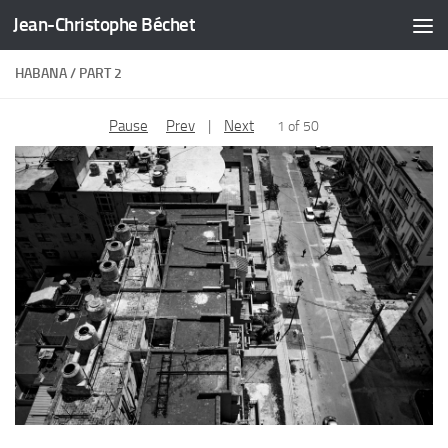
Jean-Christophe Béchet
Skip to content
HABANA / PART 2
Pause
Prev
|
Next
1 of 50