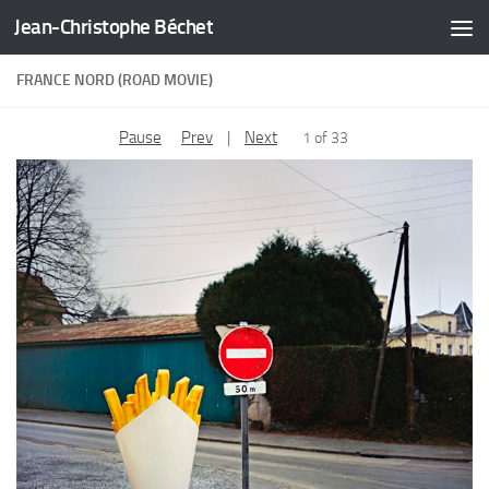
Jean-Christophe Béchet
Skip to content
FRANCE NORD (ROAD MOVIE)
Pause
Prev
|
Next
1 of 33