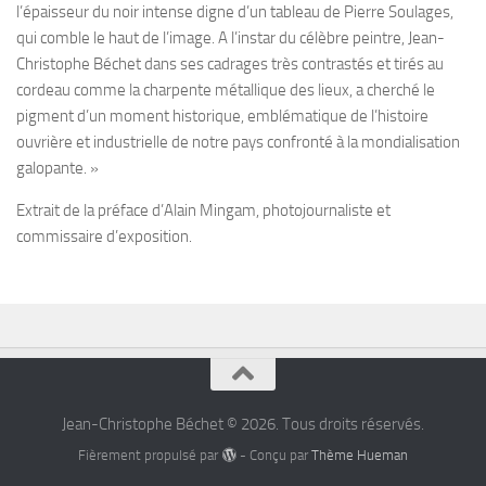
l’épaisseur du noir intense digne d’un tableau de Pierre Soulages,
qui comble le haut de l’image. A l’instar du célèbre peintre, Jean-
Christophe Béchet dans ses cadrages très contrastés et tirés au
cordeau comme la charpente métallique des lieux, a cherché le
pigment d’un moment historique, emblématique de l’histoire
ouvrière et industrielle de notre pays confronté à la mondialisation
galopante. »
Extrait de la préface d’Alain Mingam, photojournaliste et
commissaire d’exposition.
Jean-Christophe Béchet © 2026. Tous droits réservés.
Fièrement propulsé par
- Conçu par
Thème Hueman