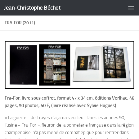
Jean-Christophe Béchet
Skip to content
FRA-FOR (2011)
Fra-For, livre sous coffret, format 47 x 34 cm, éditions Verlhac, 48
pages, 50 photos, 40 E, (livre réalisé avec Sylvie Hugues)
« La guerre… de Troyes n’a jamais eu lieu ! Dans les années 90,
l’usine « Fra-For », fleuron de la bonneterie française dans la région
champenoise, n’a pas mené de combat épique pour rentrer dans