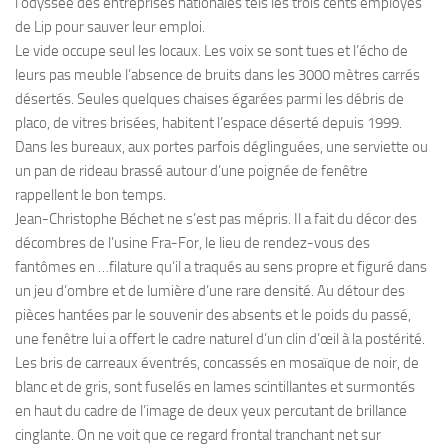
l’odyssée des entreprises nationales tels les trois cents employés
de Lip pour sauver leur emploi.
Le vide occupe seul les locaux. Les voix se sont tues et l’écho de
leurs pas meuble l’absence de bruits dans les 3000 mètres carrés
désertés. Seules quelques chaises égarées parmi les débris de
placo, de vitres brisées, habitent l’espace déserté depuis 1999.
Dans les bureaux, aux portes parfois déglinguées, une serviette ou
un pan de rideau brassé autour d’une poignée de fenêtre
rappellent le bon temps.
Jean-Christophe Béchet ne s’est pas mépris. Il a fait du décor des
décombres de l’usine Fra-For, le lieu de rendez-vous des
fantômes en …filature qu’il a traqués au sens propre et figuré dans
un jeu d’ombre et de lumière d’une rare densité. Au détour des
pièces hantées par le souvenir des absents et le poids du passé,
une fenêtre lui a offert le cadre naturel d’un clin d’œil à la postérité.
Les bris de carreaux éventrés, concassés en mosaïque de noir, de
blanc et de gris, sont fuselés en lames scintillantes et surmontés
en haut du cadre de l’image de deux yeux percutant de brillance
cinglante. On ne voit que ce regard frontal tranchant net sur