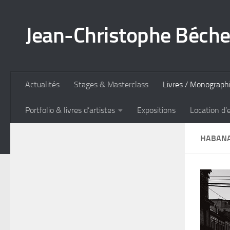
Skip to content
Jean-Christophe Béche
Actualités
Stages & Masterclass
Livres / Monograph
Portfolio & livres d’artistes
Expositions
Location d’
HABANA