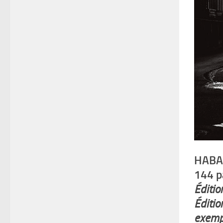
HABAN
144 p
Éditio
Éditio
exempl