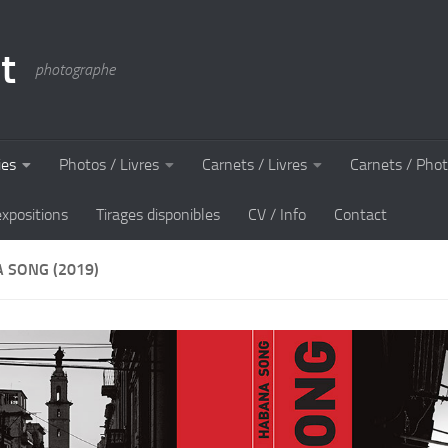
t
photographe
ies
Photos / Livres
Carnets / Livres
Carnets / Pho
expositions
Tirages disponibles
CV / Info
Contact
 SONG (2019)