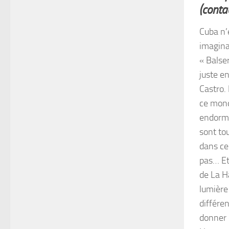
(conta
Cuba n’e
imagina
« Balse
juste en
Castro. 
ce monde
endormi
sont to
dans ce 
pas… Et 
de La H
lumière 
différe
donner 