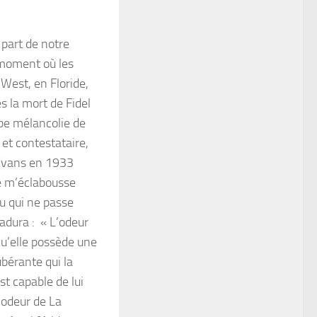
 part de notre
u moment où les
 West, en Floride,
s la mort de Fidel
rbe mélancolie de
 et contestataire,
 Evans en 1933
ie m’éclabousse
Ou qui ne passe
Padura : « L’odeur
qu’elle possède une
ubérante qui la
st capable de lui
’odeur de La