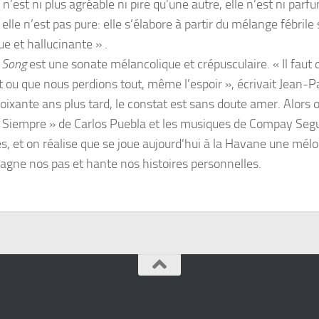
’est ni plus agréable ni pire qu’une autre, elle n’est ni parfu
 elle n’est pas pure: elle s’élabore à partir du mélange fébrile 
e et hallucinante » .
 Song
est une sonate mélancolique et crépusculaire. « Il faut 
 ou que nous perdions tout, même l’espoir », écrivait Jean-P
oixante ans plus tard, le constat est sans doute amer. Alors 
 Siempre » de Carlos Puebla et les musiques de Compay Se
s, et on réalise que se joue aujourd’hui à la Havane une mél
gne nos pas et hante nos histoires personnelles.