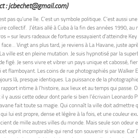
ct : jcbechet@gmail.com)
st pas qu’une île. C’est un symbole politique. C’est aussi une
ire collectif. J’étais allé à Cuba à la fin des années 1990, a
ros » sur leurs radeaux de fortune essayaient d’atteindre Key
 face… Vingt ans plus tard, je reviens à La Havane, juste aprè
La ville est en pleine mutation. Je suis hypnotisé par la supe
 figé. Je sens vivre et vibrer un pays unique et cabossé, fier
 et flamboyant. Les coins de rue photographiés par Walker
ujours là, presque identiques. La puissance de la photograph
rapport intime à l’histoire, aux lieux et au temps qui passe. 
il y aussi cette odeur dont parle si bien l’écrivain Leonardo 
avane fait toute sa magie. Qui connaît la ville doit admettre 
qui lui est propre, dense et légère à la fois, et une couleur ex
ncient de mille autres villes du monde. Mais seule son odeur e
cet esprit incomparable qui rend son souvenir si vivace. Car l