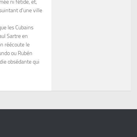
mée ni fétide, et,
suintant d’une ville
que les Cubains
aul Sartre en
on réécoute le
gundo ou Rubén
odie obsédante qui