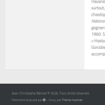
Havane n
surtout,
chaotiqu
Habana
gagnent
1960. S
« Hasta
Gonzàle
accompa
Jean-Christophe Béchet © 2026. Tous droits réservés.
Fièrement propulsé par
- Conçu par
Thème Hueman